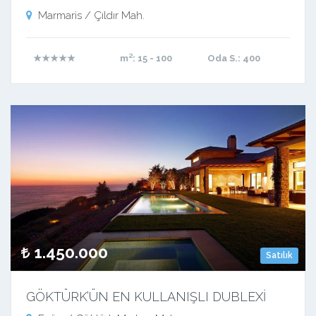
Marmaris / Çıldır Mah.
★★★★★
m²
: 15 - 100
Oda S.
: 400
1.450.000
Satılık
GÖKTÜRK’ÜN EN KULLANIŞLI DUBLEXİ