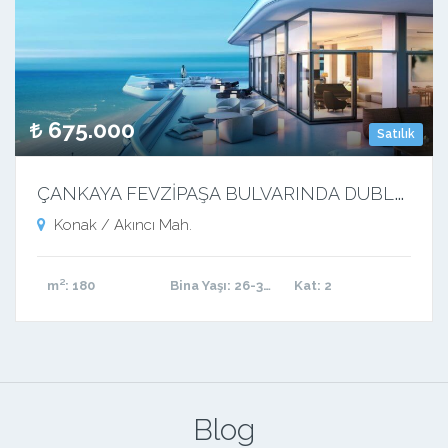
675.000
Satılık
Ç
ANKAYA FEVZİPAŞA BULVARINDA DUBLEKS DÜKKAN
Konak / Akıncı Mah.
m²
: 180
Bina Yaşı
: 26-30 arası
Kat
: 2
Blog