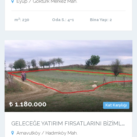
Eyüp / Göktürk Merkez Mah.
m²
: 230
Oda S.
: 4+1
Bina Yaşı
: 2
1.180.000
Kat Karşılığı
G
ELECEĞE YATIRIM FIRSATLARINI BİZİMLE TAKİP EDİNİZ…
Arnavutköy / Hadımköy Mah.