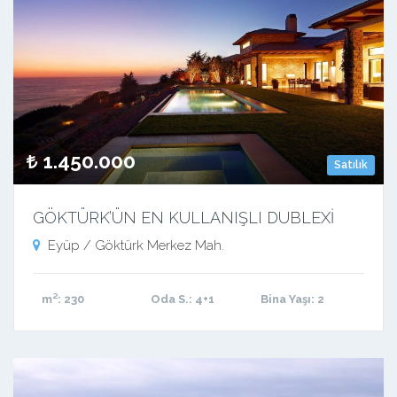
1.450.000
Satılık
GÖKTÜRK’ÜN EN KULLANIŞLI DUBLEXİ
Eyüp / Göktürk Merkez Mah.
m²
: 230
Oda S.
: 4+1
Bina Yaşı
: 2