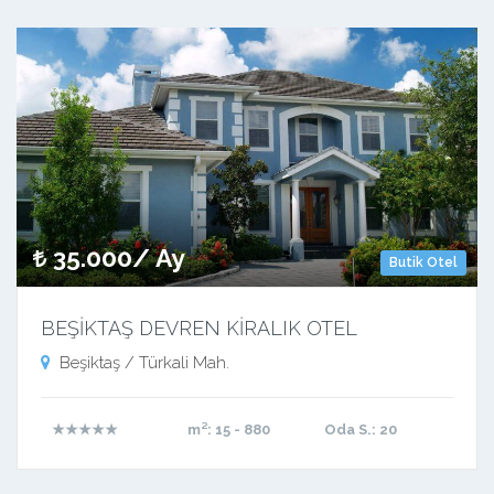
35.000/ Ay
Butik Otel
BEŞİKTAŞ DEVREN KİRALIK OTEL
Beşiktaş / Türkali Mah.
★★★★★
m²
: 15 - 880
Oda S.
: 20