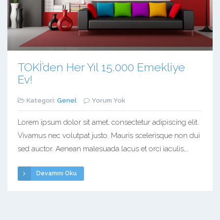
TOKİ’den Her Yıl 15.000 Emekliye
Ev!
Kategori:
Genel
Yorum Yok
Lorem ipsum dolor sit amet, consectetur adipiscing elit.
Vivamus nec volutpat justo. Mauris scelerisque non dui
sed auctor. Aenean malesuada lacus et orci iaculis,
vulputate egestas purus tincidunt. Vestibulum maximus
Devamını Oku
pulvinar sollicitudin. Nulla massa eros, suscipit vel
pharetra non, sollicitudin eget libero. In maximus varius
dictum. In a ultricies nibh. Phasellus suscipit magna
turpis. Morbi ex […]