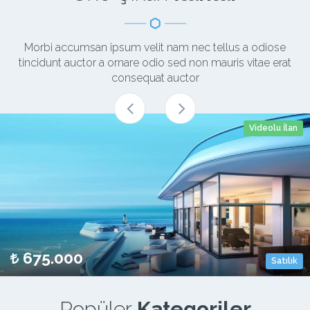
Morbi accumsan ipsum velit nam nec tellus a odiose
tincidunt auctor a ornare odio sed non mauris vitae erat
consequat auctor
Videolu İlan
m²
Bina Yaşı
Kat
675.000
Satılık
Popüler
Kategoriler