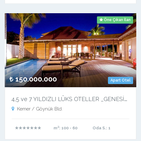
Öne Çıkan İlan
150.000.000
Apart Otel
4
,5 ve 7 YILDIZLI LÜKS OTELLER _GENESİS GAYRİMENKUL_
Kemer / Göynük Bld.
★★★★★★★
m²
: 100 - 60
Oda S.
: 1