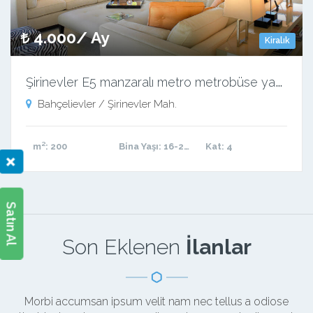
4.000/ Ay
Kiralık
Ş
irinevler E5 manzaralı metro metrobüse yakın
Bahçelievler / Şirinevler Mah.
m²
: 200
Bina Yaşı
: 16-20 arası
Kat
: 4
×
Satın Al
Son Eklenen
İlanlar
Morbi accumsan ipsum velit nam nec tellus a odiose