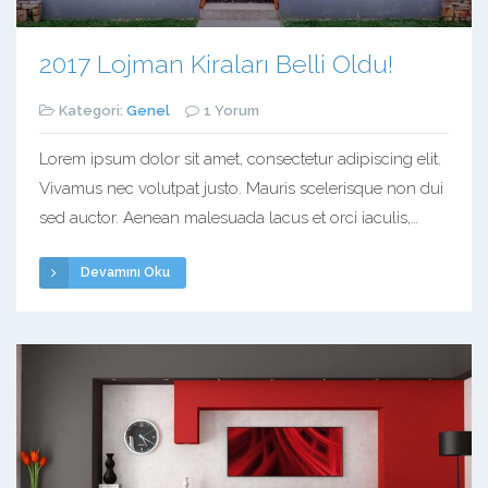
2017 Lojman Kiraları Belli Oldu!
Kategori:
Genel
1 Yorum
Lorem ipsum dolor sit amet, consectetur adipiscing elit.
Vivamus nec volutpat justo. Mauris scelerisque non dui
sed auctor. Aenean malesuada lacus et orci iaculis,
vulputate egestas purus tincidunt. Vestibulum maximus
Devamını Oku
pulvinar sollicitudin. Nulla massa eros, suscipit vel
pharetra non, sollicitudin eget libero. In maximus varius
dictum. In a ultricies nibh. Phasellus suscipit magna
turpis. Morbi ex […]