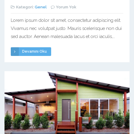
Kategori:
Genel
Yorum Yok
Lorem ipsum dolor sit amet, consectetur adipiscing elit.
Vivamus nec volutpat justo. Mauris scelerisque non dui
sed auctor. Aenean malesuada lacus et orci iaculis,
vulputate egestas purus tincidunt. Vestibulum maximus
Devamını Oku
pulvinar sollicitudin. Nulla massa eros, suscipit vel
pharetra non, sollicitudin eget libero. In maximus varius
dictum. In a ultricies nibh. Phasellus suscipit magna
turpis. Morbi ex […]