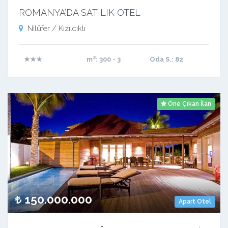
ROMANYA’DA SATILIK OTEL
Nilüfer / Kızılcıklı
★★★
m²
: 300 - 3
Oda S.
: 82
Öne Çıkan İlan
150.000.000
Apart Otel