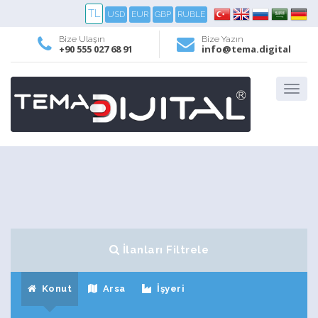
TL
USD
EUR
GBP
RUBLE
Bize Ulaşın
Bize Yazın
+90 555 027 68 91
info@tema.digital
İlanları Filtrele
Konut
Arsa
İşyeri