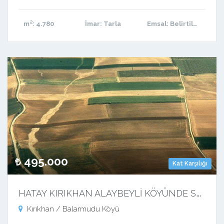
m²
: 4.780
İmar
: Tarla
Emsal
: Belirtilmemiş
495.000
Kat Karşılığı
H
ATAY KIRIKHAN ALAYBEYLİ KÖYÜNDE SATILIK 19.800 M2 ARSA
Kırıkhan / Balarmudu Köyü