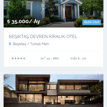
35.000/ Ay
Butik Otel
BEŞİKTAŞ DEVREN KİRALIK OTEL
Beşiktaş / Türkali Mah.
★★★★★
m²
: 15 - 880
Oda S.
: 20