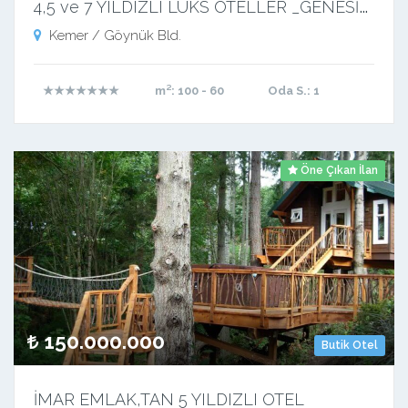
4
,5 ve 7 YILDIZLI LÜKS OTELLER _GENESİS GAYRİMENKUL_
Kemer / Göynük Bld.
★★★★★★★
m²
: 100 - 60
Oda S.
: 1
Öne Çıkan İlan
150.000.000
Butik Otel
İMAR EMLAK,TAN 5 YILDIZLI OTEL