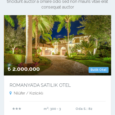
tincidunt auctor a ornare odio sed non mauris vitae erat
consequat auctor
2.000.000
Butik Otel
ROMANYA’DA SATILIK OTEL
Nilüfer / Kızılcıklı
★★★
m²
: 300 - 3
Oda S.
: 82