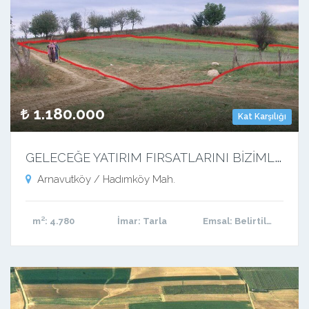
1.180.000
Kat Karşılığı
G
ELECEĞE YATIRIM FIRSATLARINI BİZİMLE TAKİP EDİNİZ…
Arnavutköy / Hadımköy Mah.
m²
: 4.780
İmar
: Tarla
Emsal
: Belirtilmemiş