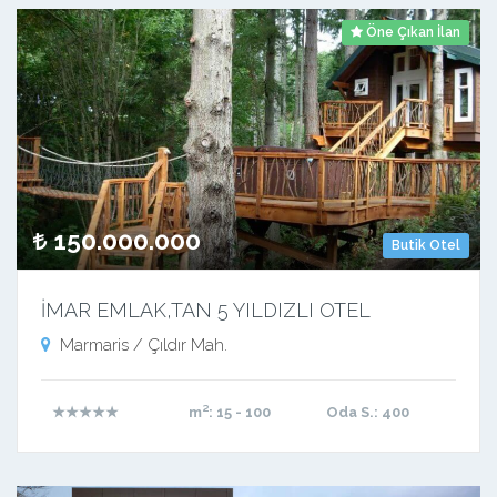
Öne Çıkan İlan
150.000.000
Butik Otel
İMAR EMLAK,TAN 5 YILDIZLI OTEL
Marmaris / Çıldır Mah.
★★★★★
m²
: 15 - 100
Oda S.
: 400