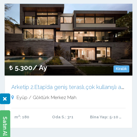
5.300/ Ay
Kiralık
A
rketip 2.Etap’da geniş teraslı,çok kullanışlı ara kat 3+1 daire
Eyüp / Göktürk Merkez Mah.
×
m²
: 180
Oda S.
: 3+1
Bina Yaşı
: 5-10 arası
Satın Al