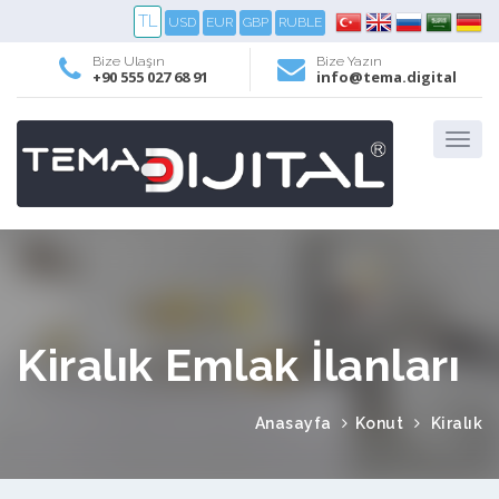
TL
USD
EUR
GBP
RUBLE
Bize Ulaşın
Bize Yazın
+90 555 027 68 91
info@tema.digital
Kiralık Emlak İlanları
Anasayfa
Konut
Kiralık